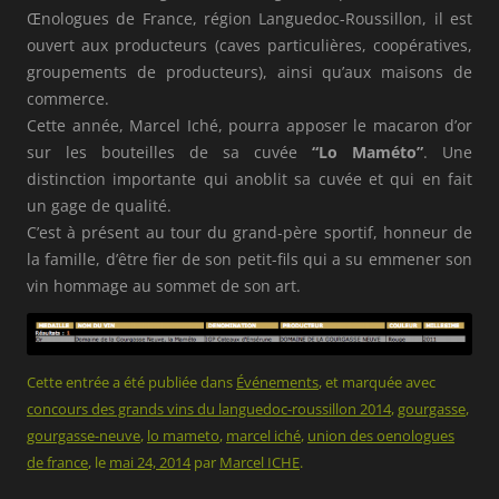
Œnologues de France, région Languedoc-Roussillon, il est
ouvert aux producteurs (caves particulières, coopératives,
groupements de producteurs), ainsi qu’aux maisons de
commerce.
Cette année, Marcel Iché, pourra apposer le macaron d’or
sur les bouteilles de sa cuvée
“Lo Maméto”
. Une
distinction importante qui anoblit sa cuvée et qui en fait
un gage de qualité.
C’est à présent au tour du grand-père sportif, honneur de
la famille, d’être fier de son petit-fils qui a su emmener son
vin hommage au sommet de son art.
Cette entrée a été publiée dans
Événements
, et marquée avec
concours des grands vins du languedoc-roussillon 2014
,
gourgasse
,
gourgasse-neuve
,
lo mameto
,
marcel iché
,
union des oenologues
de france
, le
mai 24, 2014
par
Marcel ICHE
.