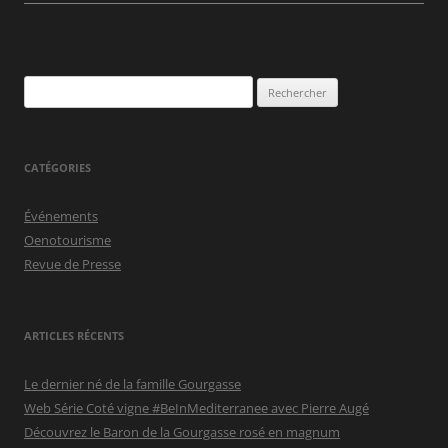
Rechercher :
CATÉGORIES
Événements
Oenotourisme
Revue de Presse
ARTICLES RÉCENTS
Le dernier né de la famille Gourgasse
Web Série Coté vigne #BeInMediterranee avec Pierre Augé
Découvrez le Baron de la Gourgasse rosé en magnum